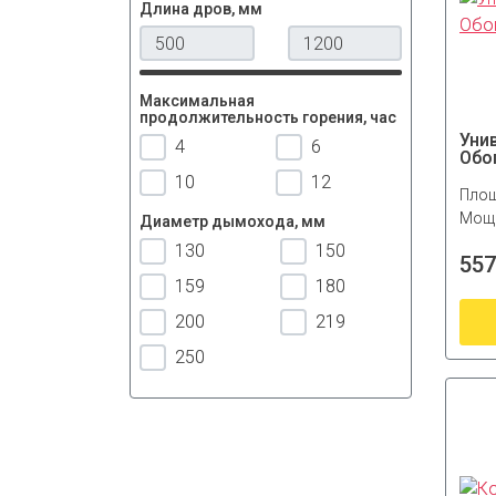
Длина дров, мм
Максимальная
продолжительность горения, час
Уни
4
6
Обо
10
12
Площ
Мощн
Диаметр дымохода, мм
130
150
557
159
180
200
219
250