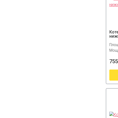
Кот
ниж
Площ
Мощн
755