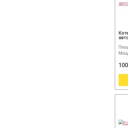
Кот
авт
Площ
Мощн
100