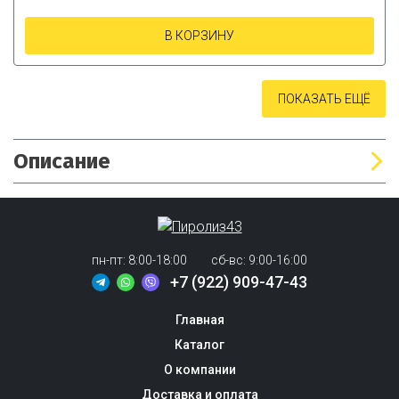
В КОРЗИНУ
ПОКАЗАТЬ ЕЩЁ
Когда дело касается отопления помещения, одним из
наиболее популярных вариантов являются твердотопливные
котлы. Изготовленные из высококачественных материалов и
обладающие различными функциональными
пн-пт: 8:00-18:00
сб-вс: 9:00-16:00
возможностями, они незаменимы для обеспечения тепла в
+7 (922) 909-47-43
жилых и промышленных зданиях. В этой статье мы расскажем
о преимуществах универсальных твердотопливных котлов и
Главная
предложим обзор другого отопительного оборудования.
Каталог
Наша компания специализируется на изготовлении только
О компании
напольных твердотопливных котлов мощностью от 10 до 150
Доставка и оплата
кВт. Мы предоставляем широкий выбор моделей котлов,